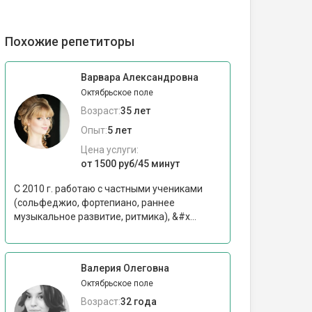
Похожие репетиторы
Варвара Александровна
Октябрьское поле
Возраст:
35 лет
Опыт:
5 лет
Цена услуги:
от 1500 руб/45 минут
С 2010 г. работаю с частными учениками
(сольфеджио, фортепиано, раннее
музыкальное развитие, ритмика), &#x...
Валерия Олеговна
Октябрьское поле
Возраст:
32 года