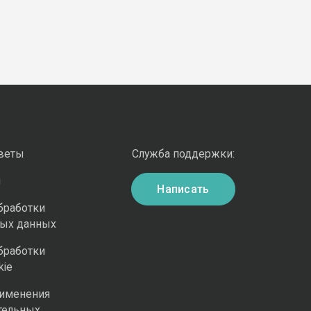
оветы
Служба поддержки:
и
Написать
бработки
ных данных
бработки
kie
рименения
тельных