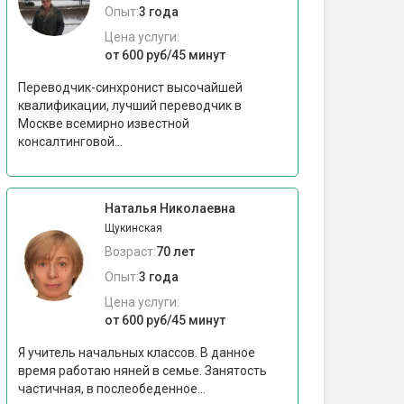
Опыт:
3 года
Цена услуги:
от 600 руб/45 минут
Переводчик-синхронист высочайшей
квалификации, лучший переводчик в
Москве всемирно известной
консалтинговой...
Наталья Николаевна
Щукинская
Возраст:
70 лет
Опыт:
3 года
Цена услуги:
от 600 руб/45 минут
Я учитель начальных классов. В данное
время работаю няней в семье. Занятость
частичная, в послеобеденное...