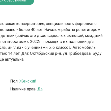
ся с работником
овская консерватория, специальность фортепиано.
тепиано - более 40 лет. Началом работы репетитором
и детьми (сейчас это двое взрослых сыновей, младший
епетиторством с 2022г.: помощь в выполнении д/з
яз., англ.яз - с учениками 5, 6 классов. Автомобиль
таж 14 лет. Д/а: Октябрьский р-н, ул. Грибоедова. Буду
ще актуальна.
Пол:
Женский
Наличие прав:
Да