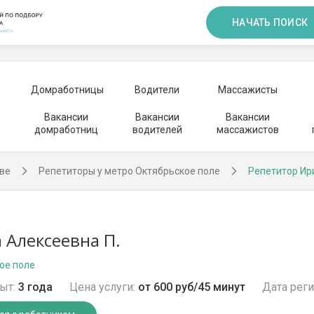
НАЧАТЬ ПОИСК
Домработницы
Водители
Массажисты
Вакансии
Вакансии
Вакансии
домработниц
водителей
массажистов
ве
Репетиторы у метро Октябрьское поле
Репетитор Ир
 Алексеевна П.
ое поле
ыт:
3 года
Цена услуги:
от 600 руб/45 минут
Дата реги