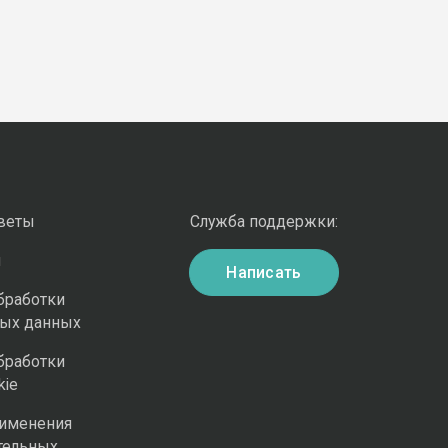
оветы
Служба поддержки:
и
Написать
бработки
ных данных
бработки
kie
рименения
тельных