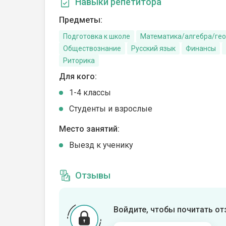
Навыки репетитора
Предметы:
Подготовка к школе
Математика/алгебра/ге
Обществознание
Русский язык
Финансы
Риторика
Для кого:
1-4 классы
Студенты и взрослые
Место занятий:
Выезд к ученику
Отзывы
Войдите, чтобы почитать о