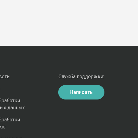
оветы
Служба поддержки:
и
Написать
бработки
ных данных
бработки
kie