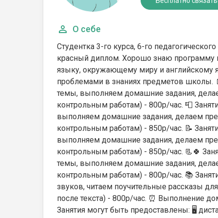
Бесплатно связать
О себе
Студентка 3-го курса, 6-го педагогическог
красный диплом. Хорошо знаю программу н
языку, окружающему миру и английскому я
проблемами в знаниях предметов школы. 
темы, выполняем домашние задания, делае
контрольным работам) - 800р/час. 📮 Заня
выполняем домашние задания, делаем през
контрольным работам) - 850р/час. 📝 Заня
выполняем домашние задания, делаем през
контрольным работам) - 850р/час. 📃🍀 З
темы, выполняем домашние задания, делае
контрольным работам) - 800р/час. 📚 Заня
звуков, читаем поучительные рассказы для
после текста) - 800р/час. ⏰ Выполнение д
Занятия могут быть предоставлены: 🖥 дис