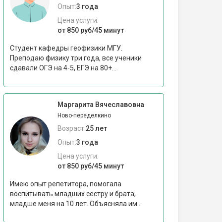
Опыт:
3 года
Цена услуги:
от 850 руб/45 минут
Студент кафедры геофизики МГУ.
Преподаю физику три года, все ученики
сдавали ОГЭ на 4-5, ЕГЭ на 80+...
Маргарита Вячеславовна
Ново-переделкино
Возраст:
25 лет
Опыт:
3 года
Цена услуги:
от 850 руб/45 минут
Имею опыт репетитора, помогала
воспитывать младших сестру и брата,
младше меня на 10 лет. Объясняла им...