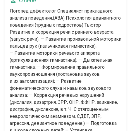
О себе
Логопед дефектолог Специалист прикладного
анализа поведения.(АВА) Психология девиантного
поведения (трудных подростков) Тьютор
Развитие и коррекция речи с раннего возраста
(запуск речи); — Развитие произвольной моторики
пальцев рук (пальчиковая гимнастика);
— Развитие моторики речевого аппарата
(артикуляционная гимнастика); — Дыхательная
гимнастика; — Формирование правильного
звукопроизношения (постановка звуков
и их автоматизация); — Развитие
фонематического слуха и навыков звукового
анализа; — Коррекция речевых нарушений
(дислалия, дизартрия, ЗРР, ОНР, ФФНР, заикание,
дисграфия, дислексия, в т. Ч. С отягощенным
неврологическим анамнезом, СДВГ, ЗПР,
агрессия, девиантное поведение.) — Подготовка
к школе сложных детей; — Установка