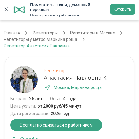
Помогатель - няни, домашний 
Открыть
персонал
Москва
Войти
Регистрация
Поиск работы и работников
Главная
Репетиторы
Репетиторы в Москве
Репетиторы у метро Марьина роща
Репетитор Анастасия Павловна
Репетитор
Анастасия Павловна К.
Москва, Марьина роща
Возраст:
25 лет
Опыт:
4 года
Цена услуги:
от 2000 руб/45 минут
Дата регистрации:
2026 год
Бесплатно связаться с работником