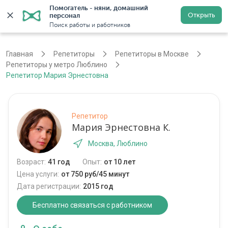
Помогатель - няни, домашний 
Открыть
персонал
Москва
Войти
Регистрация
Поиск работы и работников
Главная
Репетиторы
Репетиторы в Москве
Репетиторы у метро Люблино
Репетитор Мария Эрнестовна
Репетитор
Мария Эрнестовна К.
Москва, Люблино
Возраст:
41 год
Опыт:
от 10 лет
Цена услуги:
от 750 руб/45 минут
Дата регистрации:
2015 год
Бесплатно связаться с работником