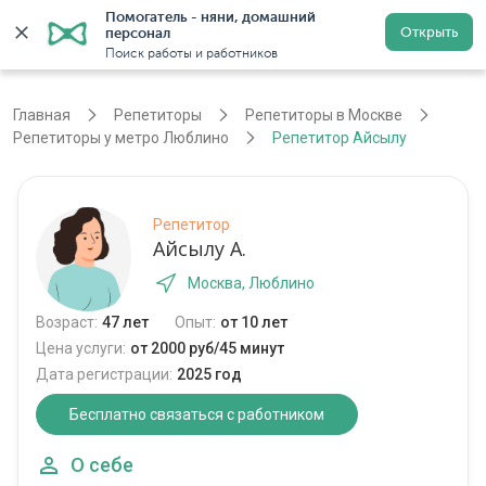
Помогатель - няни, домашний 
Открыть
персонал
Москва
Войти
Регистрация
Поиск работы и работников
Главная
Репетиторы
Репетиторы в Москве
Репетиторы у метро Люблино
Репетитор Айсылу
Репетитор
Айсылу А.
Москва, Люблино
Возраст:
47 лет
Опыт:
от 10 лет
Цена услуги:
от 2000 руб/45 минут
Дата регистрации:
2025 год
Бесплатно связаться с работником
О себе