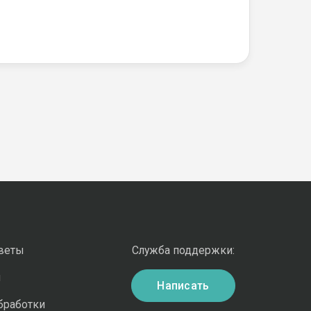
оветы
Служба поддержки:
и
Написать
бработки