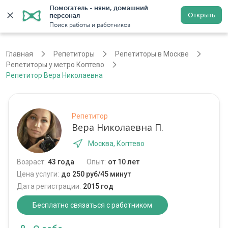
Помогатель - няни, домашний 
Открыть
персонал
Москва
Войти
Регистрация
Поиск работы и работников
Главная
Репетиторы
Репетиторы в Москве
Репетиторы у метро Коптево
Репетитор Вера Николаевна
Репетитор
Вера Николаевна П.
Москва, Коптево
Возраст:
43 года
Опыт:
от 10 лет
Цена услуги:
до 250 руб/45 минут
Дата регистрации:
2015 год
Бесплатно связаться с работником