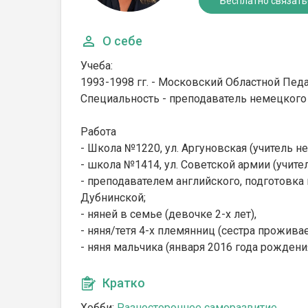
Бесплатно связать
О себе
Учеба:
1993-1998 гг. - Московский Областной Пед
Специальность - преподаватель немецкого 
Работа
- Школа №1220, ул. Аргуновская (учитель н
- школа №1414, ул. Советской армии (учите
- преподавателем английского, подготовка
Дубнинской;
- няней в семье (девочке 2-х лет),
- няня/тетя 4-х племянниц (сестра проживае
- няня мальчика (января 2016 года рождени
Кратко
Хобби:
Разностороннее саморазвитие.