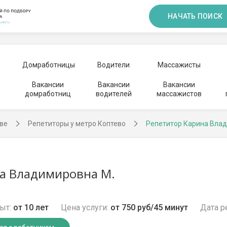
НАЧАТЬ ПОИСК
Домработницы
Водители
Массажисты
Вакансии
Вакансии
Вакансии
домработниц
водителей
массажистов
ве
Репетиторы у метро Коптево
Репетитор Карина Вла
а Владимировна М.
ыт:
от 10 лет
Цена услуги:
от 750 руб/45 минут
Дата р