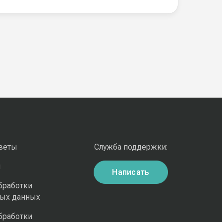
оветы
Служба поддержки:
и
Написать
бработки
ных данных
бработки