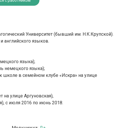
ся с работником
агогический Университет (бывший им. Н.К.Крупской).
и английского языков.
емецкого языка);
ль немецкого языка);
 к школе в семейном клубе «Искра» на улице
т на улице Аргуновская),
я), с июля 2016 по июнь 2018.
Медкнижка:
Да