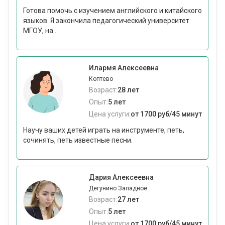
Готова помочь с изучением английского и китайского
языков. Я закончила педагогический университет
МГОУ, на...
Илармя Алексеевна
Коптево
Возраст:
28 лет
Опыт:
5 лет
Цена услуги:
от 1700 руб/45 минут
Научу ваших детей играть на инструменте, петь,
сочинять, петь известные песни.
Дария Алексеевна
Дегунино Западное
Возраст:
27 лет
Опыт:
5 лет
Цена услуги:
от 1700 руб/45 минут