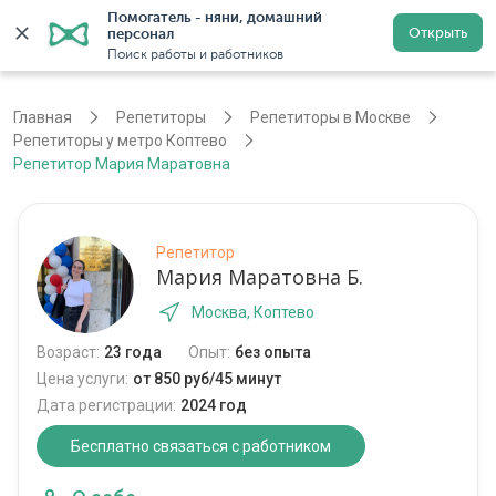
Помогатель - няни, домашний 
Открыть
персонал
Москва
Войти
Регистрация
Поиск работы и работников
Главная
Репетиторы
Репетиторы в Москве
Репетиторы у метро Коптево
Репетитор Мария Маратовна
Репетитор
Мария Маратовна Б.
Москва, Коптево
Возраст:
23 года
Опыт:
без опыта
Цена услуги:
от 850 руб/45 минут
Дата регистрации:
2024 год
Бесплатно связаться с работником