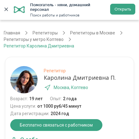
Помогатель - няни, домашний 
Открыть
персонал
Москва
Войти
Регистрация
Поиск работы и работников
Главная
Репетиторы
Репетиторы в Москве
Репетиторы у метро Коптево
Репетитор Каролина Дмитриевна
Репетитор
Каролина Дмитриевна П.
Москва, Коптево
Возраст:
19 лет
Опыт:
2 года
Цена услуги:
от 1000 руб/45 минут
Дата регистрации:
2024 год
Бесплатно связаться с работником