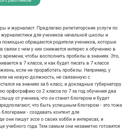
ся с работником
уры и журналист. Предлагаю репетиторские услуги по
и журналистики для учеников начальной школы и
 за помощью обращаются родители учеников, которые
 связи с чем у них снижается интерес к обучению в
о времени, чтобы восполнить пробелы в знаниях. Это,
ивается в 7 классе, и как будет писать в 7 классе
 жизнь, если не проработать пробелы. Например, у
или на новую должность, не связанную с
стался на знаниях за 6 класс, и докладные губернатору
лю орфографию со 2 класса по 7 за год обучения два
слышу от ученика, что он станет блогером и будет
 предполагают, что быть успешным блогером - это тоже
 блогерами - создавать контент для
е они пишут эссе о своих хобби и интересах, и
це учебного года. Тем самым они незаметно готовятся