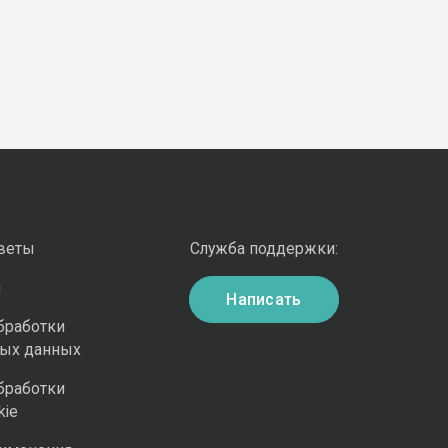
оветы
Служба поддержки:
и
Написать
бработки
ных данных
бработки
kie