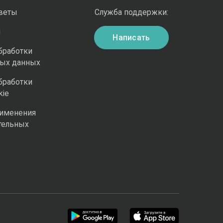
оветы
Служба поддержки:
и
Написать
бработки
ных данных
бработки
kie
рименения
тельных