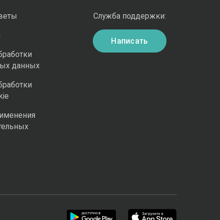
оветы
Служба поддержки:
и
Написать
бработки
ных данных
бработки
kie
рименения
тельных