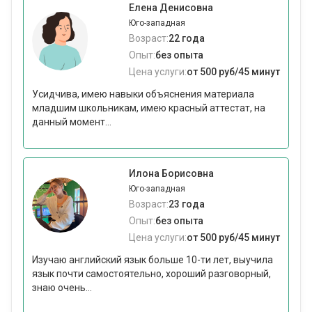
Елена Денисовна
Юго-западная
Возраст:
22 года
Опыт:
без опыта
Цена услуги:
от 500 руб/45 минут
Усидчива, имею навыки объяснения материала
младшим школьникам, имею красный аттестат, на
данный момент...
Илона Борисовна
Юго-западная
Возраст:
23 года
Опыт:
без опыта
Цена услуги:
от 500 руб/45 минут
Изучаю английский язык больше 10-ти лет, выучила
язык почти самостоятельно, хороший разговорный,
знаю очень...