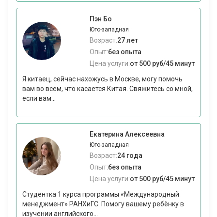
Пэн Бо
Юго-западная
Возраст:
27 лет
Опыт:
без опыта
Цена услуги:
от 500 руб/45 минут
Я китаец, сейчас нахожусь в Москве, могу помочь
вам во всем, что касается Китая. Свяжитесь со мной,
если вам...
Екатерина Алексеевна
Юго-западная
Возраст:
24 года
Опыт:
без опыта
Цена услуги:
от 500 руб/45 минут
Студентка 1 курса программы «Международный
менеджмент» РАНХиГС. Помогу вашему ребёнку в
изучении английского...