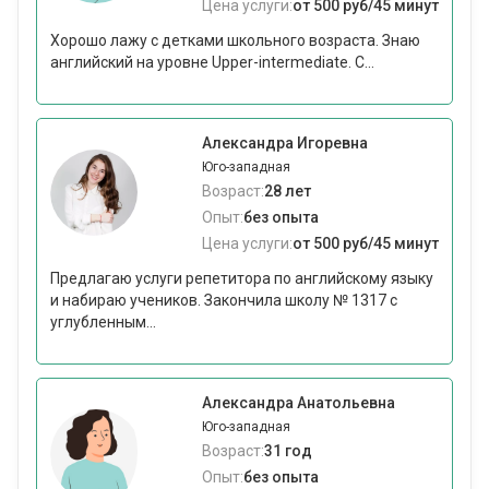
Цена услуги:
от 500 руб/45 минут
Хорошо лажу с детками школьного возраста. Знаю
английский на уровне Upper-intermediate. С...
Александра Игоревна
Юго-западная
Возраст:
28 лет
Опыт:
без опыта
Цена услуги:
от 500 руб/45 минут
Предлагаю услуги репетитора по английскому языку
и набираю учеников. Закончила школу № 1317 с
углубленным...
Александра Анатольевна
Юго-западная
Возраст:
31 год
Опыт:
без опыта