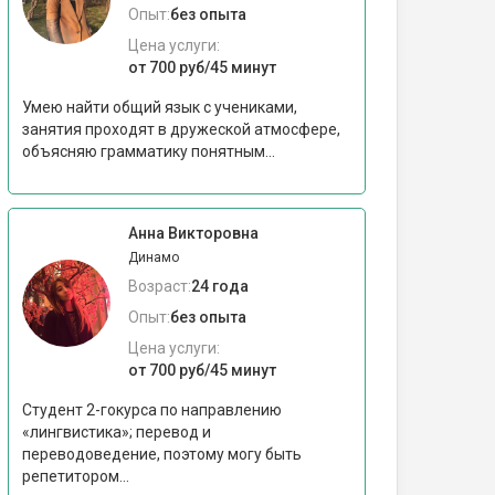
Опыт:
без опыта
Цена услуги:
от 700 руб/45 минут
Умею найти общий язык с учениками,
занятия проходят в дружеской атмосфере,
объясняю грамматику понятным...
Анна Викторовна
Динамо
Возраст:
24 года
Опыт:
без опыта
Цена услуги:
от 700 руб/45 минут
Студент 2-гокурса по направлению
«лингвистика»; перевод и
переводоведение, поэтому могу быть
репетитором...