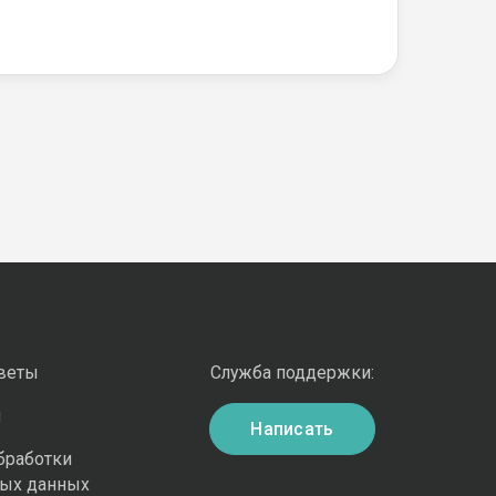
оветы
Служба поддержки:
и
Написать
бработки
ных данных