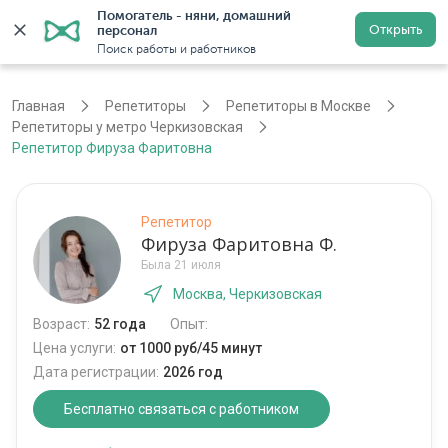
Помогатель - няни, домашний 
Открыть
персонал
Москва
Войти
Регистрация
Поиск работы и работников
Главная
Репетиторы
Репетиторы в Москве
Репетиторы у метро Черкизовская
Репетитор Фируза Фаритовна
Репетитор
Фируза Фаритовна Ф.
Была 21 июля
Москва, Черкизовская
Возраст:
52 года
Опыт:
Цена услуги:
от 1000 руб/45 минут
Дата регистрации:
2026 год
Бесплатно связаться с работником