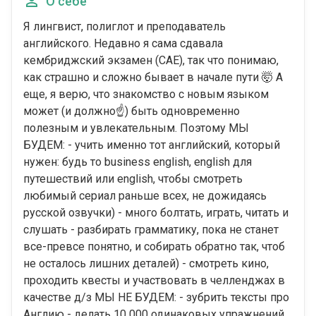
О себе
Я лингвист, полиглот и преподаватель
английского. Недавно я сама сдавала
кембриджский экзамен (САЕ), так что понимаю,
как страшно и сложно бывает в начале пути 🤯 А
еще, я верю, что знакомство с новым языком
может (и должно☝) быть одновременно
полезным и увлекательным. Поэтому МЫ
БУДЕМ: - учить именно тот английский, который
нужен: будь то business english, english для
путешествий или english, чтобы смотреть
любимый сериал раньше всех, не дожидаясь
русской озвучки) - много болтать, играть, читать и
слушать - разбирать грамматику, пока не станет
все-превсе понятно, и собирать обратно так, чтоб
не осталось лишних деталей) - смотреть кино,
проходить квесты и участвовать в челленджах в
качестве д/з МЫ НЕ БУДЕМ: - зубрить тексты про
Англию - делать 10 000 одинаковых упражнений,