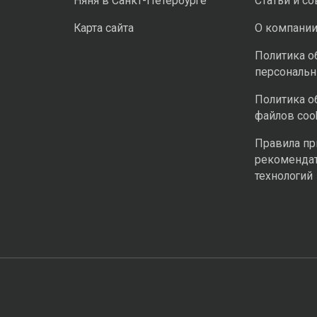
Няня в Санкт-Петербурге
Статьи и с
Карта сайта
О компани
Политика о
персональ
Политика о
файлов coo
Правила п
рекоменда
технологий