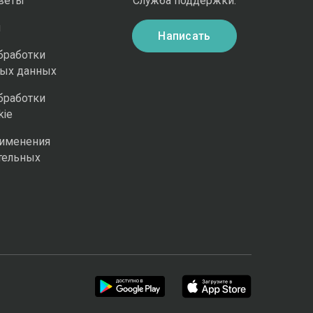
оветы
Служба поддержки:
и
Написать
бработки
ных данных
бработки
kie
рименения
тельных