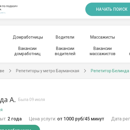
НАЧАТЬ ПОИСК
Домработницы
Водители
Массажисты
Вакансии
Вакансии
Вакансии
домработниц
водителей
массажистов
ве
Репетиторы у метро Бауманская
Репетитор Белинда
да А.
Была 09 июля
ая
ыт:
2 года
Цена услуги:
от 1000 руб/45 минут
Дата рег