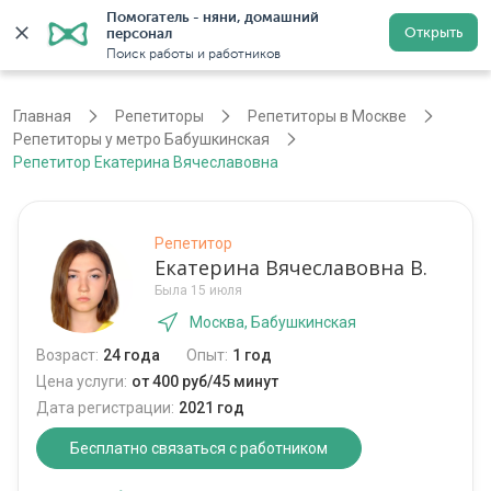
Помогатель - няни, домашний 
Открыть
персонал
Москва
Войти
Регистрация
Поиск работы и работников
Главная
Репетиторы
Репетиторы в Москве
Репетиторы у метро Бабушкинская
Репетитор Екатерина Вячеславовна
Репетитор
Екатерина Вячеславовна В.
Была 15 июля
Москва, Бабушкинская
Возраст:
24 года
Опыт:
1 год
Цена услуги:
от 400 руб/45 минут
Дата регистрации:
2021 год
Бесплатно связаться с работником