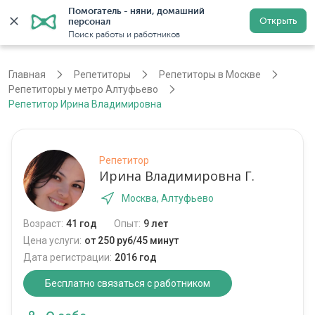
Помогатель - няни, домашний 
Открыть
персонал
Москва
Войти
Регистрация
Поиск работы и работников
Главная
Репетиторы
Репетиторы в Москве
Репетиторы у метро Алтуфьево
Репетитор Ирина Владимировна
Репетитор
Ирина Владимировна Г.
Москва, Алтуфьево
Возраст:
41 год
Опыт:
9 лет
Цена услуги:
от 250 руб/45 минут
Дата регистрации:
2016 год
Бесплатно связаться с работником