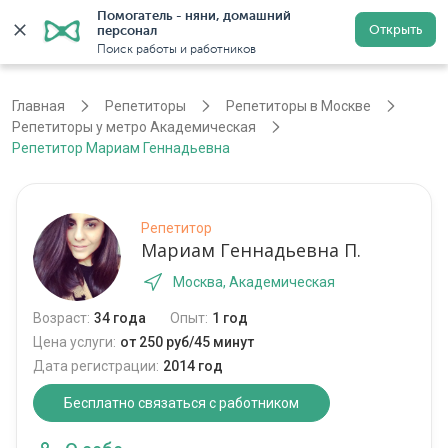
Помогатель - няни, домашний 
Открыть
персонал
Москва
Войти
Регистрация
Поиск работы и работников
Главная
Репетиторы
Репетиторы в Москве
Репетиторы у метро Академическая
Репетитор Мариам Геннадьевна
Репетитор
Мариам Геннадьевна П.
Москва, Академическая
Возраст:
34 года
Опыт:
1 год
Цена услуги:
от 250 руб/45 минут
Дата регистрации:
2014 год
Бесплатно связаться с работником