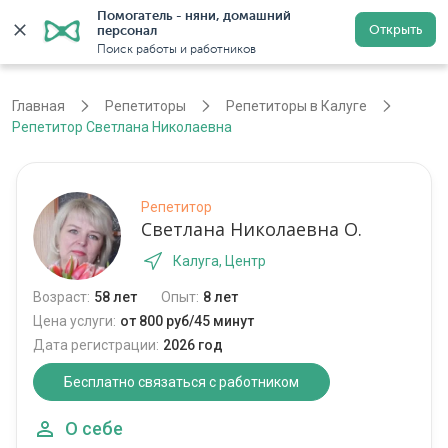
Помогатель - няни, домашний 
Открыть
персонал
Калуга
Войти
Регистрация
Поиск работы и работников
Главная
Репетиторы
Репетиторы в Калуге
Репетитор Светлана Николаевна
Репетитор
Светлана Николаевна О.
Калуга, Центр
Возраст:
58 лет
Опыт:
8 лет
Цена услуги:
от 800 руб/45 минут
Дата регистрации:
2026 год
Бесплатно связаться с работником
О себе