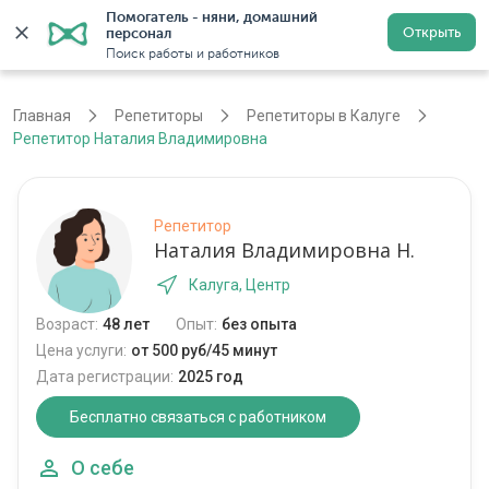
Помогатель - няни, домашний 
Открыть
персонал
Калуга
Войти
Регистрация
Поиск работы и работников
Главная
Репетиторы
Репетиторы в Калуге
Репетитор Наталия Владимировна
Репетитор
Наталия Владимировна Н.
Калуга, Центр
Возраст:
48 лет
Опыт:
без опыта
Цена услуги:
от 500 руб/45 минут
Дата регистрации:
2025 год
Бесплатно связаться с работником
О себе