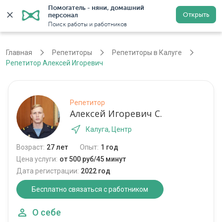
Помогатель - няни, домашний 
Открыть
персонал
Калуга
Войти
Регистрация
Поиск работы и работников
Главная
Репетиторы
Репетиторы в Калуге
Репетитор Алексей Игоревич
Репетитор
Алексей Игоревич С.
Калуга, Центр
Возраст:
27 лет
Опыт:
1 год
Цена услуги:
от 500 руб/45 минут
Дата регистрации:
2022 год
Бесплатно связаться с работником
О себе