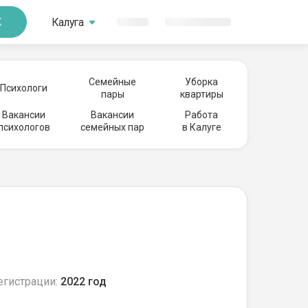
Калуга
К
Семейные
Уборка
Психологи
пары
квартиры
Вакансии
Вакансии
Работа
психологов
семейных пар
в Калуге
егистрации:
2022 год