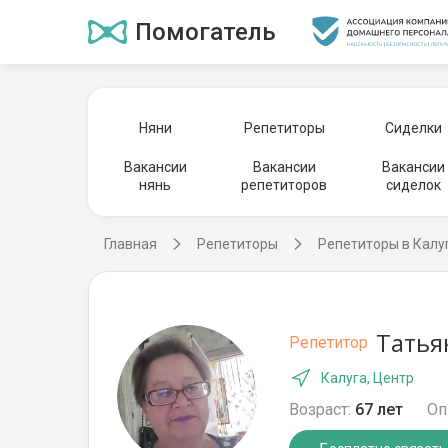
Помогатель
Няни
Репетиторы
Сиделки
Вакансии
Вакансии
Вакансии
нянь
репетиторов
сиделок
Главная
Репетиторы
Репетиторы в Калу
Татья
Репетитор
Калуга, Центр
Возраст:
67 лет
Оп