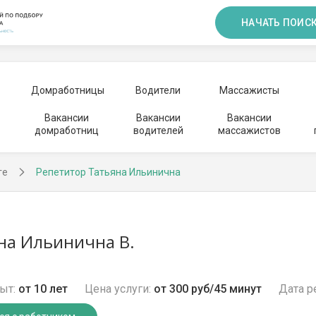
НАЧАТЬ ПОИС
Домработницы
Водители
Массажисты
Вакансии
Вакансии
Вакансии
домработниц
водителей
массажистов
ге
Репетитор Татьяна Ильинична
на Ильинична В.
ыт:
от 10 лет
Цена услуги:
от 300 руб/45 минут
Дата р