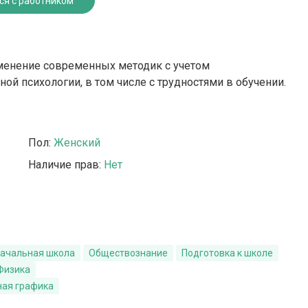
ся с работником
менение современных методик с учетом
ой психологии, в том числе с трудностями в обучении.
Пол:
Женский
Наличие прав:
Нет
ачальная школа
Обществознание
Подготовка к школе
Физика
ная графика