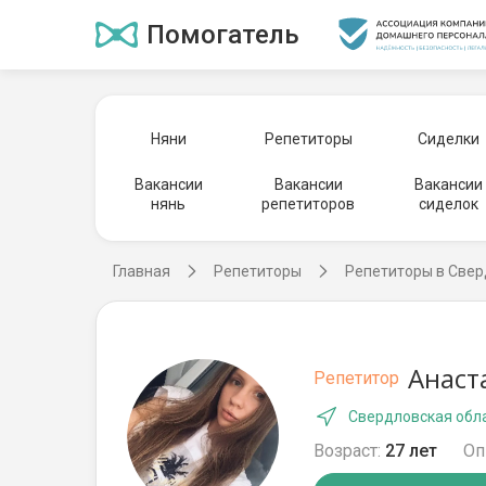
Помогатель
Няни
Репетиторы
Сиделки
Вакансии
Вакансии
Вакансии
нянь
репетиторов
сиделок
Главная
Репетиторы
Репетиторы в Свер
Анаст
Репетитор
Свердловская обла
Возраст:
27 лет
Оп