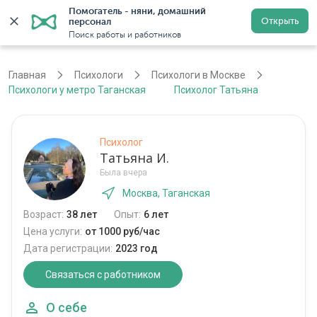
Помогатель - няни, домашний 
Открыть
персонал
Москва
Войти
Регистрация
Поиск работы и работников
Главная
Психологи
Психологи в Москве
Психологи у метро Таганская
Психолог Татьяна
Психолог
Татьяна И.
Была вчера
Москва, Таганская
Возраст:
38 лет
Опыт:
6 лет
Цена услуги:
от 1000 руб/час
Дата регистрации:
2023 год
Связаться с работником
О себе