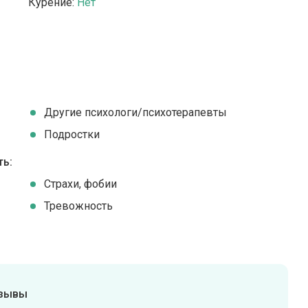
Курение:
Нет
Другие психологи/психотерапевты
Подростки
ть:
Страхи, фобии
Тревожность
тзывы