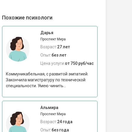
Похожие психологи
Дарья
Проспект Мира
Возраст:
27 лет
Опыт:
без лет
Цена услуги:
от 750 руб/час
Коммуникабельная, с развитой эмпатией.
Закончила магистратуру по технической
специальности. Умею чинить...
Альмира
Проспект Мира
Возраст:
24 года
Опыт:
без года