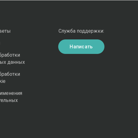
оветы
Служба поддержки:
и
Написать
бработки
ных данных
бработки
kie
рименения
тельных