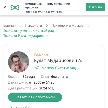
Помогатель - няни, домашний 
Открыть
персонал
Москва
Войти
Регистрация
Поиск работы и работников
Главная
Психологи
Психологи в Москве
Психологи у метро Охотный ряд
Психолог Булат Мударисович
Психолог
Булат Мударисович А.
Москва, Охотный ряд
Возраст:
32 года
Опыт:
без опыта
Цена услуги:
от 2500 руб/час
Дата регистрации:
2024 год
Связаться с работником