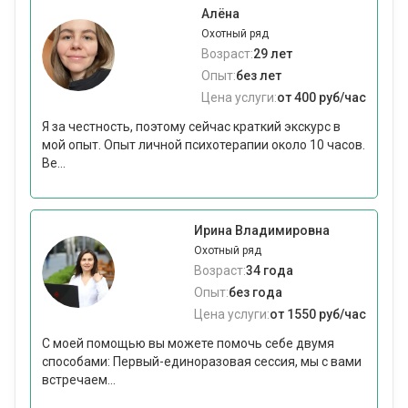
Алёна
Охотный ряд
Возраст:
29 лет
Опыт:
без лет
Цена услуги:
от 400 руб/час
Я за честность, поэтому сейчас краткий экскурс в
мой опыт. Опыт личной психотерапии около 10 часов.
Ве...
Ирина Владимировна
Охотный ряд
Возраст:
34 года
Опыт:
без года
Цена услуги:
от 1550 руб/час
С моей помощью вы можете помочь себе двумя
способами: Первый-единоразовая сессия, мы с вами
встречаем...