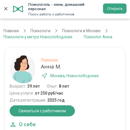
Помогатель - няни, домашний 
Открыть
персонал
Москва
Войти
Регистрация
Поиск работы и работников
Главная
Психологи
Психологи в Москве
Психологи у метро Новослободская
Психолог Анна
Психолог
Анна М.
Москва, Новослободская
Возраст:
39 лет
Опыт:
8 лет
Цена услуги:
от 250 руб/час
Дата регистрации:
2025 год
Связаться с работником
О себе