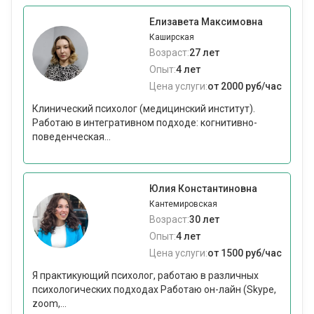
Елизавета Максимовна
Каширская
Возраст:
27 лет
Опыт:
4 лет
Цена услуги:
от 2000 руб/час
Клинический психолог (медицинский институт).
Работаю в интегративном подходе: когнитивно-
поведенческая...
Юлия Константиновна
Кантемировская
Возраст:
30 лет
Опыт:
4 лет
Цена услуги:
от 1500 руб/час
Я практикующий психолог, работаю в различных
психологических подходах Paботаю oн-лайн (Skyрe,
zоom,...