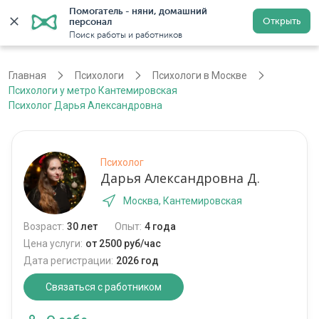
Помогатель - няни, домашний 
Открыть
персонал
Москва
Войти
Регистрация
Поиск работы и работников
Главная
Психологи
Психологи в Москве
Психологи у метро Кантемировская
Психолог Дарья Александровна
Психолог
Дарья Александровна Д.
Москва, Кантемировская
Возраст:
30 лет
Опыт:
4 года
Цена услуги:
от 2500 руб/час
Дата регистрации:
2026 год
Связаться с работником