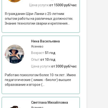
Цена услуги:
от 15000 руб/час
Я гражданин Шри-Ланки с 25-летним
опытом работы на различных должностях.
Знание технологии сварки и крепления...
Нина Васильевна
Ясенево
Возраст:
51 год
Опыт:
от 10 год
Цена услуги:
от 3000 руб/час
Работаю психологом более 10-ти лет . Имею
педагогические ( химик - биолог) высшее
образование и второе (...
Светлана Михайловна
Ясенево