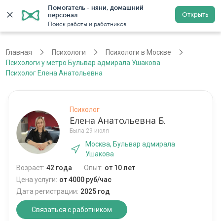
Помогатель - няни, домашний 
Открыть
персонал
Москва
Войти
Регистрация
Поиск работы и работников
Главная
Психологи
Психологи в Москве
Психологи у метро Бульвар адмирала Ушакова
Психолог Елена Анатольевна
Психолог
Елена Анатольевна Б.
Была 29 июля
Москва, Бульвар адмирала
Ушакова
Возраст:
42 года
Опыт:
от 10 лет
Цена услуги:
от 4000 руб/час
Дата регистрации:
2025 год
Связаться с работником