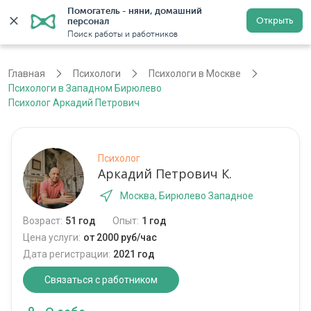
Помогатель - няни, домашний 
Открыть
персонал
Москва
Войти
Регистрация
Поиск работы и работников
Главная
Психологи
Психологи в Москве
Психологи в Западном Бирюлево
Психолог Аркадий Петрович
Психолог
Аркадий Петрович К.
Москва, Бирюлево Западное
Возраст:
51 год
Опыт:
1 год
Цена услуги:
от 2000 руб/час
Дата регистрации:
2021 год
Связаться с работником