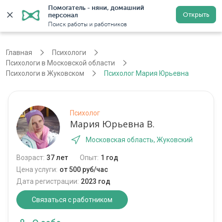
Помогатель - няни, домашний 
Открыть
персонал
Москва
Войти
Регистрация
Поиск работы и работников
Главная
Психологи
Психологи в Московской области
Психологи в Жуковском
Психолог Мария Юрьевна
Психолог
Мария Юрьевна В.
Московская область, Жуковский
Возраст:
37 лет
Опыт:
1 год
Цена услуги:
от 500 руб/час
Дата регистрации:
2023 год
Связаться с работником