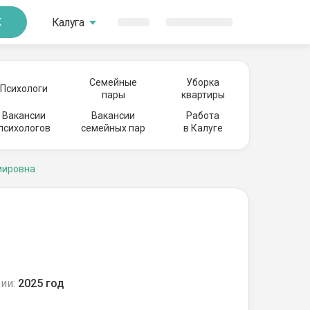
Калуга
К
Семейные
Уборка
Психологи
пары
квартиры
Вакансии
Вакансии
Работа
психологов
семейных пар
в Калуге
мировна
ии:
2025 год