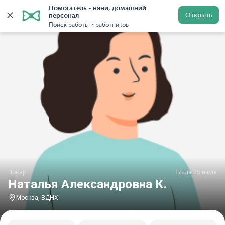
Помогатель - няни, домашний 
Главная
Повара
Повара в Москве
Повара у метр
Открыть
персонал
Поиск работы и работников
Повар
Была 25 июля
Наталья Александровна К.
Москва, ВДНХ