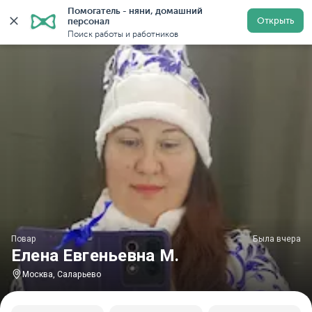
Помогатель - няни, домашний 
Главная
Повара
Повара в Москве
Повара у метр
Открыть
персонал
Поиск работы и работников
Повар
Была вчера
Елена Евгеньевна М.
Москва, Саларьево