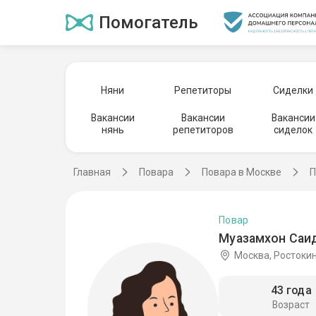
Помогатель
Няни
Репетиторы
Сиделки
Вакансии
Вакансии
Вакансии
нянь
репетиторов
сиделок
Главная
Повара
Повара в Москве
П
Повар
Муазамхон Саи
Москва, Ростоки
43 года
Возраст