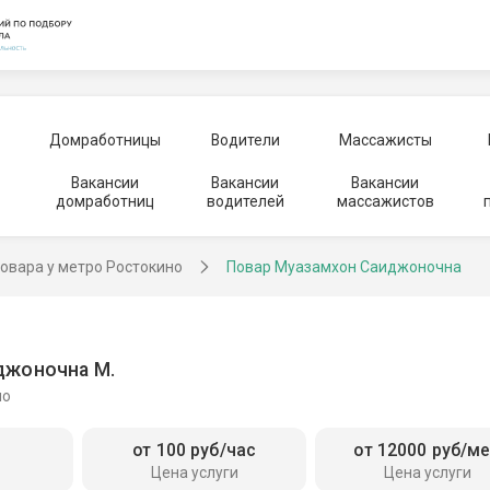
Домработницы
Водители
Массажисты
Вакансии
Вакансии
Вакансии
домработниц
водителей
массажистов
овара у метро Ростокино
Повар Муазамхон Саиджоночна
джоночна М.
но
от 100 руб/час
от 12000 руб/м
Цена услуги
Цена услуги