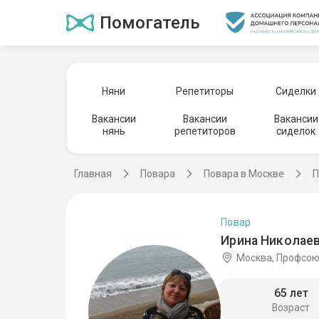
Помогатель
Няни
Репетиторы
Сиделки
Вакансии
Вакансии
Вакансии
нянь
репетиторов
сиделок
Главная
Повара
Повара в Москве
П
Повар
Ирина Николаев
Москва, Профсо
65 лет
Возраст