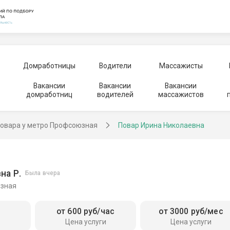
Домработницы
Водители
Массажисты
Вакансии
Вакансии
Вакансии
домработниц
водителей
массажистов
овара у метро Профсоюзная
Повар Ирина Николаевна
на Р.
Была вчера
юзная
от 600 руб/час
от 3000 руб/мес
Цена услуги
Цена услуги