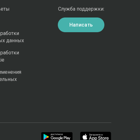
веты
Служба поддержки:
Написать
бработки
ых данных
бработки
ie
именения
ельных