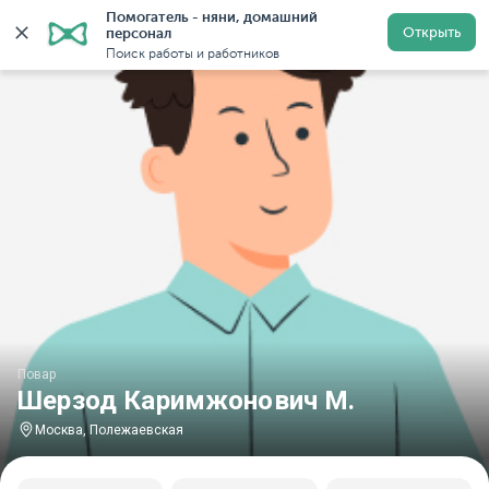
Помогатель - няни, домашний 
Главная
Повара
Повара в Москве
Повара у метр
Открыть
персонал
Поиск работы и работников
Повар
Шерзод Каримжонович М.
Москва, Полежаевская