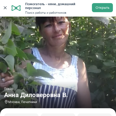
Помогатель - няни, домашний 
Главная
Повара
Повара в Москве
Повара у метр
Открыть
персонал
Поиск работы и работников
Повар
Анна Диловеровна В.
Москва, Печатники