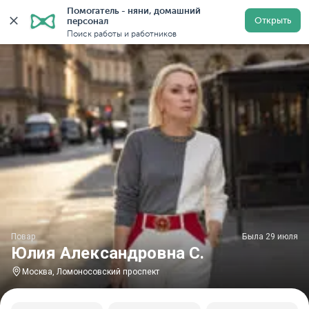
Помогатель - няни, домашний 
Главная
Повара
Повара в Москве
Повара у метр
Открыть
персонал
Поиск работы и работников
Повар
Была 29 июля
Юлия Александровна С.
Москва, Ломоносовский проспект