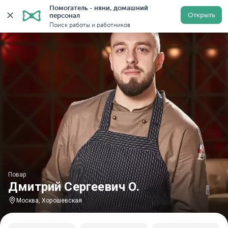
Помогатель - няни, домашний 
Главная
Повара
Повара в Москве
Повара у метр
Открыть
персонал
Поиск работы и работников
Повар
Дмитрий Сергеевич О.
Москва, Хорошевская