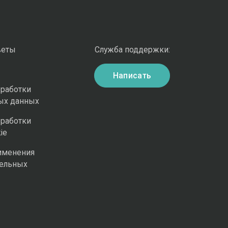
веты
Служба поддержки:
Написать
бработки
ых данных
бработки
ie
именения
ельных