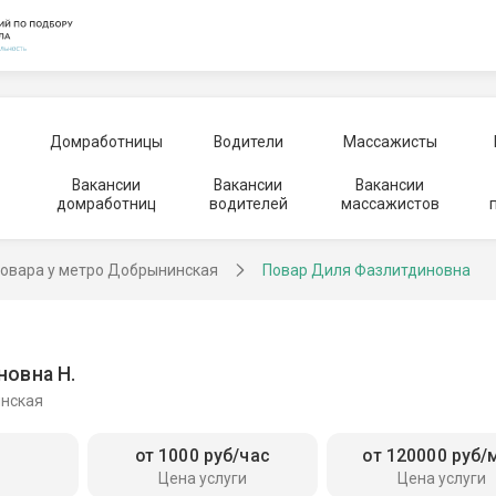
Домработницы
Водители
Массажисты
Вакансии
Вакансии
Вакансии
домработниц
водителей
массажистов
овара у метро Добрынинская
Повар Диля Фазлитдиновна
овна Н.
инская
от 1000 руб/час
от 120000 руб/
Цена услуги
Цена услуги