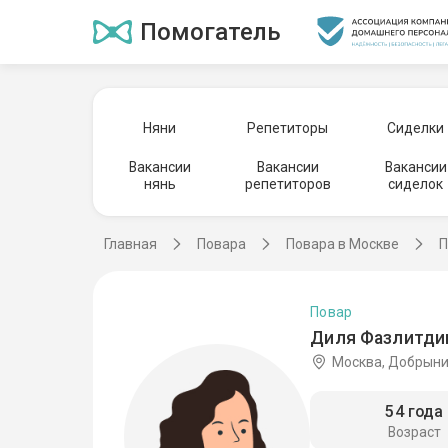
Помогатель
Няни
Репетиторы
Сиделки
Вакансии
Вакансии
Вакансии
нянь
репетиторов
сиделок
Главная
Повара
Повара в Москве
П
Повар
Диля Фазлитдин
Москва, Добрын
54 года
Возраст